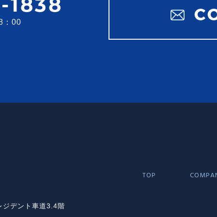
8：00
039works
TOP
COMPA
レジデント車道3.4階